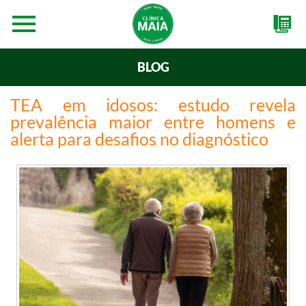
BLOG
TEA em idosos: estudo revela
prevalência maior entre homens e
alerta para desafios no diagnóstico