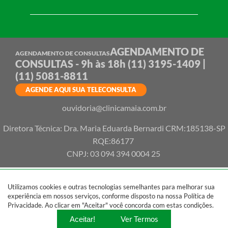
AGENDAMENTO DE
AGENDAMENTO DE CONSULTAS
CONSULTAS - 9h às 18h
(11) 3195-1409 |
(11) 5081-8811
AGENDE AQUI SUA TELECONSULTA
ouvidoria@clinicamaia.com.br
Diretora Técnica: Dra. Maria Eduarda Bernardi CRM:185138-SP
RQE:86177
CNPJ: 03 094 394 0004 25
Utilizamos cookies e outras tecnologias semelhantes para melhorar sua
experiência em nossos serviços, conforme disposto na nossa Política de
Privacidade. Ao clicar em "Aceitar" você concorda com estas condições.
Ver Termos
Aceitar!