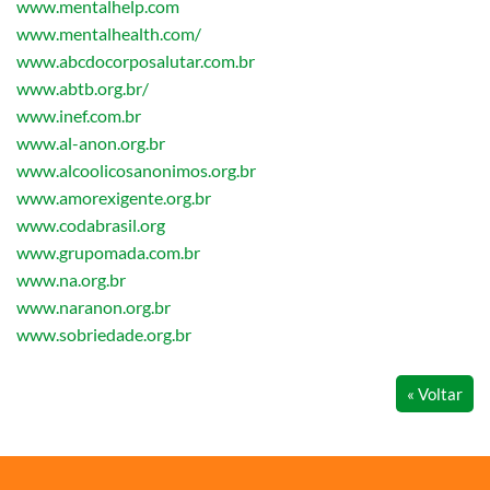
www.mentalhelp.com
www.mentalhealth.com/
www.abcdocorposalutar.com.br
www.abtb.org.br/
www.inef.com.br
www.al-anon.org.br
www.alcoolicosanonimos.org.br
www.amorexigente.org.br
www.codabrasil.org
www.grupomada.com.br
www.na.org.br
www.naranon.org.br
www.sobriedade.org.br
« Voltar