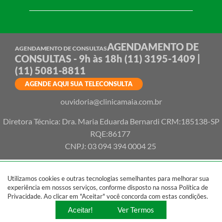
AGENDAMENTO DE
AGENDAMENTO DE CONSULTAS
CONSULTAS - 9h às 18h
(11) 3195-1409 |
(11) 5081-8811
AGENDE AQUI SUA TELECONSULTA
ouvidoria@clinicamaia.com.br
Diretora Técnica: Dra. Maria Eduarda Bernardi CRM:185138-SP
RQE:86177
CNPJ: 03 094 394 0004 25
Utilizamos cookies e outras tecnologias semelhantes para melhorar sua
experiência em nossos serviços, conforme disposto na nossa Política de
Privacidade. Ao clicar em "Aceitar" você concorda com estas condições.
Ver Termos
Aceitar!