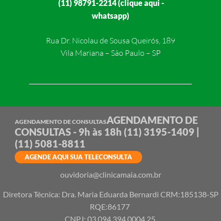
(11) 98791-2214 (clique aqui -
whatsapp)
Rua Dr. Nicolau de Sousa Queirós, 189
Vila Mariana – São Paulo – SP
AGENDAMENTO DE
AGENDAMENTO DE CONSULTAS
CONSULTAS - 9h às 18h
(11) 3195-1409 |
(11) 5081-8811
AGENDE AQUI SUA TELECONSULTA
ouvidoria@clinicamaia.com.br
Diretora Técnica: Dra. Maria Eduarda Bernardi CRM:185138-SP
RQE:86177
CNPJ: 03 094 394 0004 25