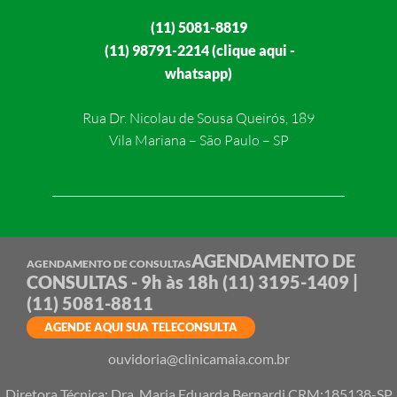
(11) 5081-8819
(11) 98791-2214 (clique aqui -
whatsapp)
Rua Dr. Nicolau de Sousa Queirós, 189
Vila Mariana – São Paulo – SP
AGENDAMENTO DE
AGENDAMENTO DE CONSULTAS
CONSULTAS - 9h às 18h
(11) 3195-1409 |
(11) 5081-8811
AGENDE AQUI SUA TELECONSULTA
ouvidoria@clinicamaia.com.br
Diretora Técnica: Dra. Maria Eduarda Bernardi CRM:185138-SP