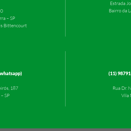
Estrada J
Bairro da L
50
rra – SP
s Bittencourt
 whatsapp)
(11) 98791
irós, 187
Rua Dr. 
 – SP
Vila