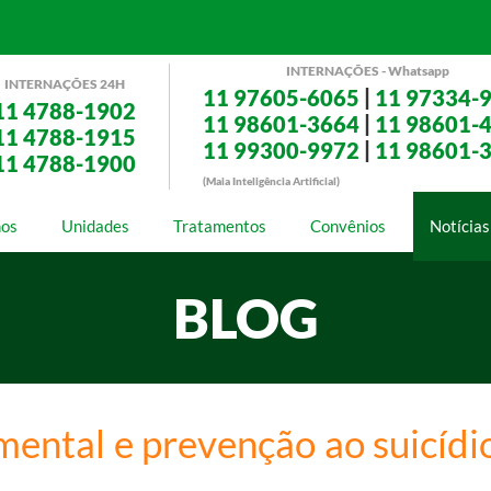
INTERNAÇÕES - Whatsapp
INTERNAÇÕES 24H
11 97605-6065
|
11 97334-
11 4788-1902
11 98601-3664
|
11 98601-
11 4788-1915
11 99300-9972
|
11 98601-
11 4788-1900
(Maia Inteligência Artificial)
os
Unidades
Tratamentos
Convênios
Notícias
BLOG
 mental e prevenção ao suicíd