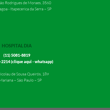
oão Rodrigues de Moraes, 3560
agoa - Itapecerica da Serra – SP
HOSPITAL DIA
(11) 5081-8819
-2214 (clique aqui - whatsapp)
Nicolau de Sousa Queirós, 189
 Mariana – São Paulo – SP