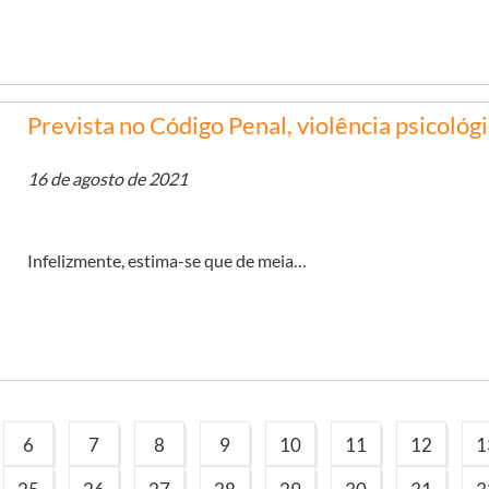
Prevista no Código Penal, violência psicológ
16 de agosto de 2021
Infelizmente, estima-se que de meia…
6
7
8
9
10
11
12
1