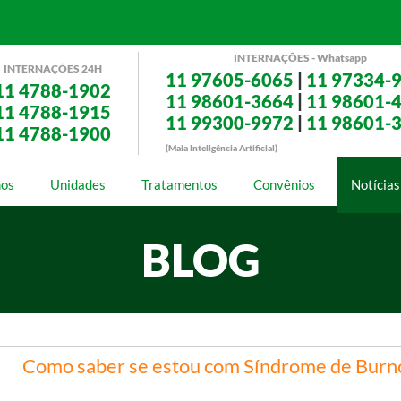
INTERNAÇÕES - Whatsapp
INTERNAÇÕES 24H
11 97605-6065
|
11 97334-
11 4788-1902
11 98601-3664
|
11 98601-
11 4788-1915
11 99300-9972
|
11 98601-
11 4788-1900
(Maia Inteligência Artificial)
os
Unidades
Tratamentos
Convênios
Notícias
BLOG
Como saber se estou com Síndrome de Burn