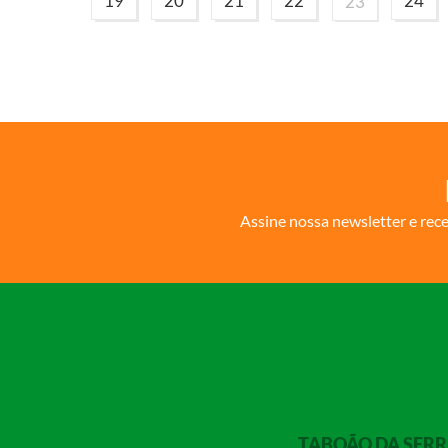
19
20
21
22
24
23
Assine nossa newsletter e rec
TABOÃO DA SER