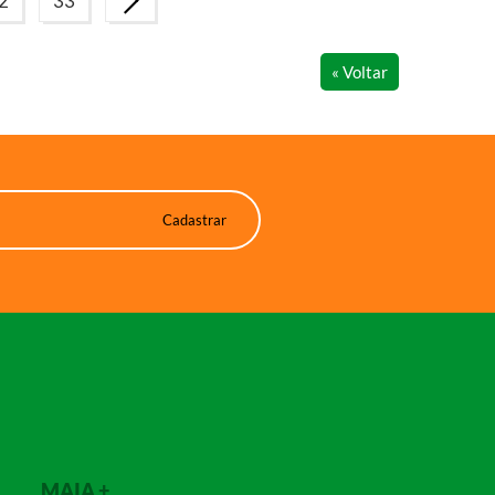
2
33
« Voltar
MAIA +