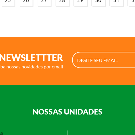
25
26
27
28
29
30
31
3
NEWSLETTTER
eba nossas novidades por email
NOSSAS UNIDADES
RA