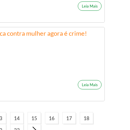
Leia Mais
ica contra mulher agora é crime!
Leia Mais
3
14
15
16
17
18