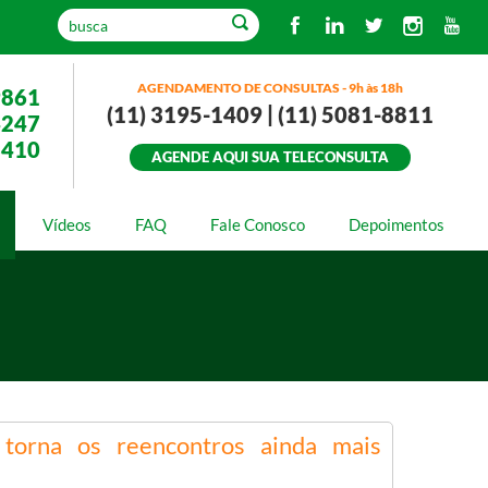
AGENDAMENTO DE CONSULTAS - 9h às 18h
9861
(11) 3195-1409 | (11) 5081-8811
4247
3410
AGENDE AQUI SUA TELECONSULTA
Vídeos
FAQ
Fale Conosco
Depoimentos
e torna os reencontros ainda mais