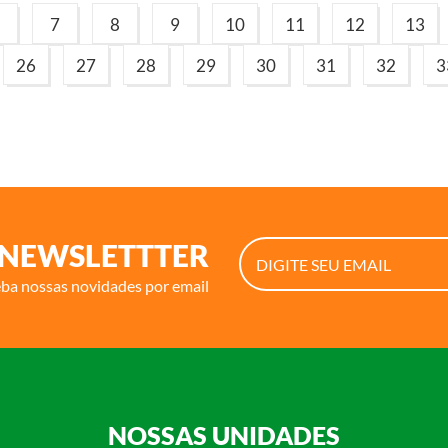
7
8
9
10
11
12
13
26
27
28
29
30
31
32
3
NEWSLETTTER
eba nossas novidades por email
NOSSAS UNIDADES