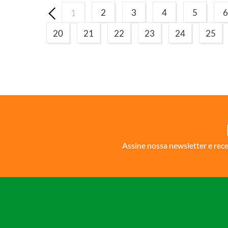
2
3
4
5
6
1
20
21
22
23
24
25
Assine nossa newsletter e rec