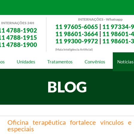
INTERNAÇÕES - Whatsapp
INTERNAÇÕES 24H
11 97605-6065
|
11 97334-
11 4788-1902
11 98601-3664
|
11 98601-
11 4788-1915
11 99300-9972
|
11 98601-
11 4788-1900
(Maia Inteligência Artificial)
os
Unidades
Tratamentos
Convênios
Notícias
BLOG
Oficina terapêutica fortalece vínculos 
especiais