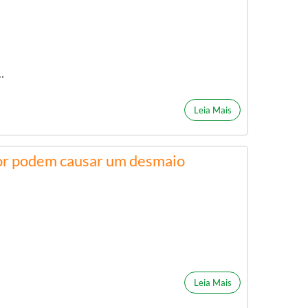
…
Leia Mais
lor podem causar um desmaio
Leia Mais