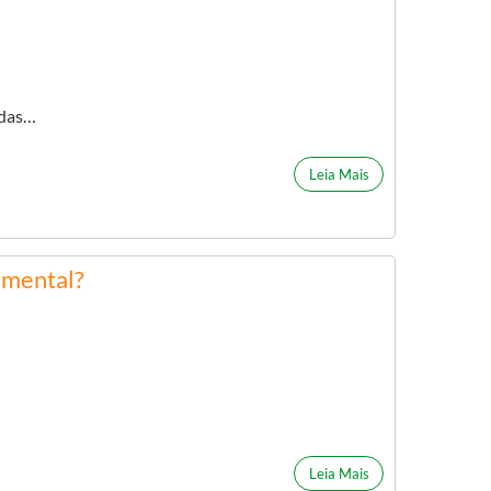
adas…
Leia Mais
 mental?
Leia Mais